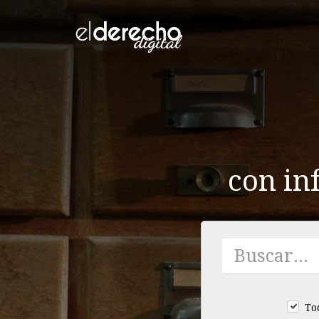
con in
To