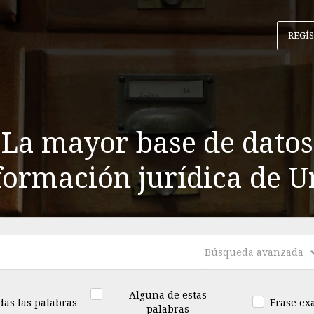
REGÍ
La mayor base de datos
formación jurídica de 
Búsqueda avanzada
Alguna de estas
das las palabras
Frase ex
palabras